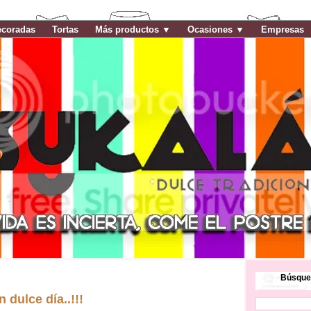
ecoradas
Tortas
Más productos ▼
Ocasiones ▼
Empresas
Búsque
 dulce día..!!!