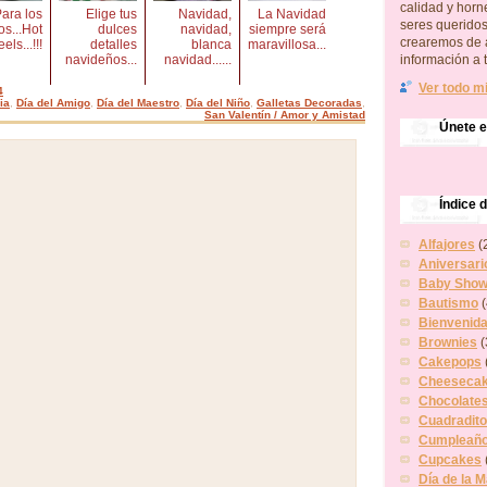
calidad y hor
ara los
Elige tus
Navidad,
La Navidad
seres querido
os...Hot
dulces
navidad,
siempre será
crearemos de 
ls...!!!
detalles
blanca
maravillosa...
información a 
navideños...
navidad......
Ver todo mi
4
ia
,
Día del Amigo
,
Día del Maestro
,
Día del Niño
,
Galletas Decoradas
,
San Valentín / Amor y Amistad
Únete 
Índice 
Alfajores
(
Aniversari
Baby Showe
Bautismo
(
Bienvenid
Brownies
(
Cakepops
Cheeseca
Chocolate
Cuadradit
Cumpleañ
Cupcakes
Día de la 