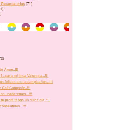
/ Recordatorios
(71)
(1)
)
o
(3)
de Amor..!!!
6...para mi linda Valentina...!!!
s felices en su cumpleaños...!!!
Cali Campeón..!!!
s...nadaremos...!!!
tu profe tenga un dulce día..!!!
consentidos...!!!