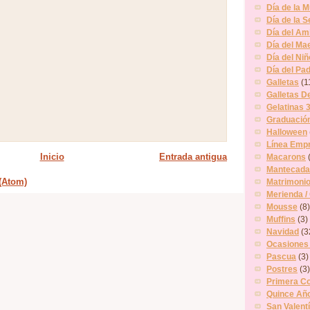
Día de la M
Día de la S
Día del Am
Día del Ma
Día del Niñ
Día del Pa
Galletas
(1
Galletas D
Gelatinas 
Graduació
Halloween
Línea Empr
Inicio
Entrada antigua
Macarons
Mantecada
(Atom)
Matrimoni
Merienda /
Mousse
(8)
Muffins
(3)
Navidad
(3
Ocasiones
Pascua
(3)
Postres
(3)
Primera C
Quince Añ
San Valent