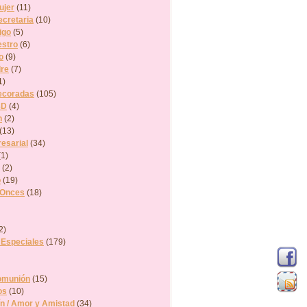
ujer
(11)
ecretaria
(10)
igo
(5)
estro
(6)
o
(9)
dre
(7)
1)
ecoradas
(105)
3D
(4)
n
(2)
(13)
esarial
(34)
(1)
(2)
o
(19)
 Onces
(18)
2)
 Especiales
(179)
omunión
(15)
os
(10)
ín / Amor y Amistad
(34)