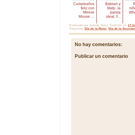
Cumpleaños
Batman y
P
feliz con
Maty...la
niñ
Minnie
pareja
Whee
Mouse ....
ideal..!!...
Publicado por
Sukalá- Dulce Tradición
en
17:2
Etiquetas:
Día de la Mujer
,
Día de la Secretar
No hay comentarios:
Publicar un comentario