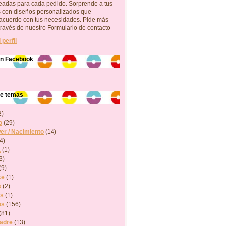
neadas para cada pedido. Sorprende a tus
s con diseños personalizados que
acuerdo con tus necesidades. Pide más
través de nuestro Formulario de contacto
 perfil
en Facebook
de temas
2)
o
(29)
r / Nacimiento
(14)
4)
a
(1)
3)
(9)
ke
(1)
s
(2)
os
(1)
os
(156)
(81)
Madre
(13)