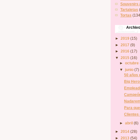
Souvenirs 
Tartaletas
Tortas
(134
Archiv
►
2019
(15)
►
2017
(9)
►
2016
(17)
▼
2015
(16)
►
octubre
▼
junio
(7)
50 años 
Big Hero 
Empleado
Campeón 
Nadaremo
Para que 
Clientes 
►
abril
(6)
►
2014
(28)
►
2013
(54)