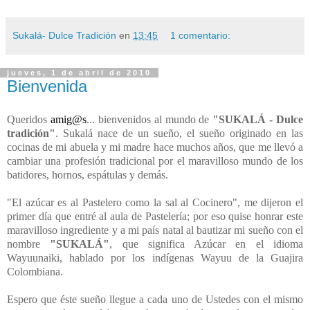
Sukalá- Dulce Tradición
en
13:45
1 comentario:
jueves, 1 de abril de 2010
Bienvenida
Queridos
amig@s
... bienvenidos al mundo de
"SUKALÁ - Dulce
tradición"
. Sukalá nace de un sueño, el sueño originado en las
cocinas de mi abuela y mi madre hace muchos años, que me llevó a
cambiar una profesión tradicional por el maravilloso mundo de los
batidores, hornos, espátulas y demás.
"El azúcar es al Pastelero como la sal al Cocinero", me dijeron el
primer día que entré al aula de Pastelería; por eso quise honrar este
maravilloso ingrediente y a mi país natal al bautizar mi sueño con el
nombre
"SUKALÁ"
, que significa Azúcar en el idioma
Wayuunaiki, hablado por los indígenas Wayuu de la Guajira
Colombiana.
Espero que éste sueño llegue a cada uno de Ustedes con el mismo