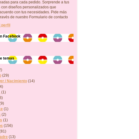
neadas para cada pedido. Sorprende a tus
s con diseños personalizados que
acuerdo con tus necesidades. Pide más
través de nuestro Formulario de contacto
 perfil
en Facebook
de temas
2)
o
(29)
r / Nacimiento
(14)
4)
a
(1)
3)
(9)
ke
(1)
s
(2)
os
(1)
os
(156)
(81)
Madre
(13)