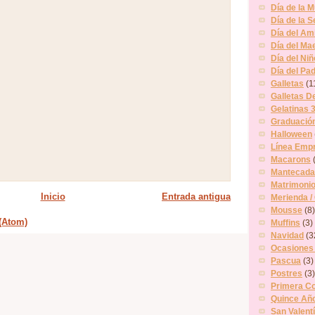
Día de la M
Día de la S
Día del Am
Día del Ma
Día del Niñ
Día del Pa
Galletas
(1
Galletas D
Gelatinas 
Graduació
Halloween
Línea Empr
Macarons
Mantecada
Matrimoni
Inicio
Entrada antigua
Merienda /
Mousse
(8)
(Atom)
Muffins
(3)
Navidad
(3
Ocasiones
Pascua
(3)
Postres
(3)
Primera C
Quince Añ
San Valent