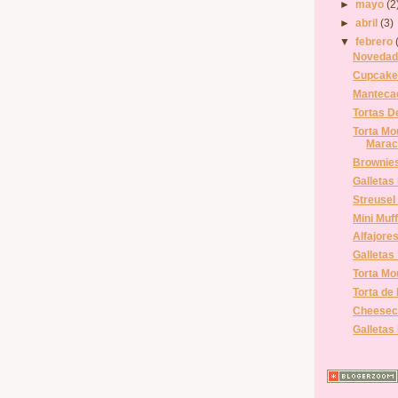
►
mayo
(2
►
abril
(3)
▼
febrero
Novedad
Cupcake
Manteca
Tortas 
Torta Mo
Marac
Brownie
Galletas
Streusel
Mini Muf
Alfajore
Galletas 
Torta Mo
Torta de
Cheeseca
Galletas