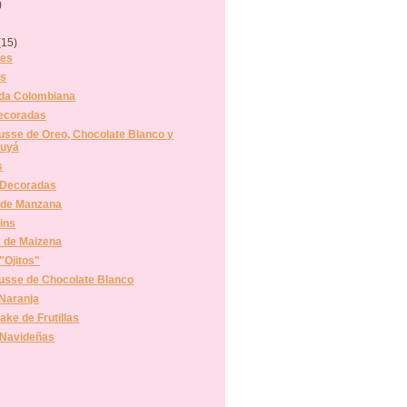
)
(15)
es
s
da Colombiana
Decoradas
usse de Oreo, Chocolate Blanco y
uyá
s
 Decoradas
 de Manzana
fins
s de Maizena
"Ojitos"
usse de Chocolate Blanco
 Naranja
ke de Frutillas
 Navideñas