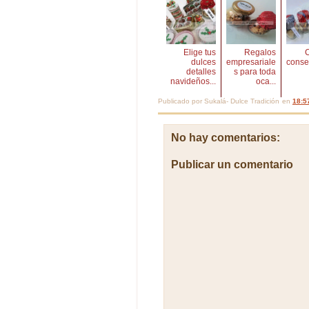
Elige tus
Regalos
C
dulces
empresariale
conse
detalles
s para toda
navideños...
oca...
Publicado por
Sukalá- Dulce Tradición
en
18:5
No hay comentarios:
Publicar un comentario