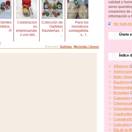
calidad y hor
seres querido
crearemos de 
información a 
lientes
Celebracion
Colección de
Para los
Ver todo mi
ntidos..
es
Galletas
monstruos
.!!!
empresariale
Navideñas...!
comegalleta
Únete 
s con det...
...
s...!...
7
Etiquetas:
Galletas
,
Merienda / Onces
Índice 
Alfajores
(
Aniversari
Baby Showe
Bautismo
(
Bienvenid
Brownies
(
Cakepops
Cheeseca
Chocolate
Cuadradit
Cumpleañ
Cupcakes
Día de la 