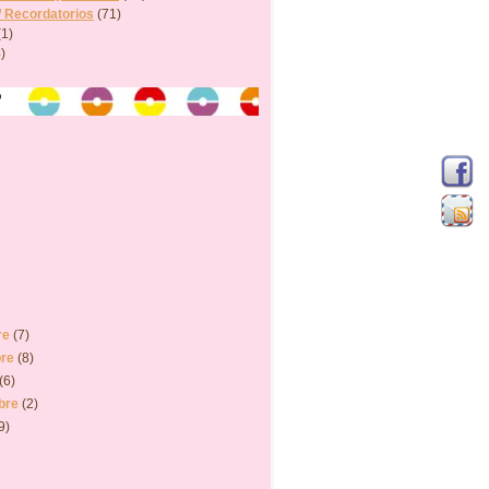
/ Recordatorios
(71)
(1)
)
o
re
(7)
bre
(8)
(6)
bre
(2)
9)