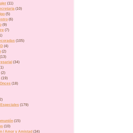
ujer
(11)
ecretaria
(10)
igo
(5)
estro
(6)
o
(9)
dre
(7)
1)
ecoradas
(105)
3D
(4)
n
(2)
(13)
esarial
(34)
(1)
(2)
o
(19)
 Onces
(18)
2)
 Especiales
(179)
omunión
(15)
os
(10)
ín / Amor y Amistad
(34)